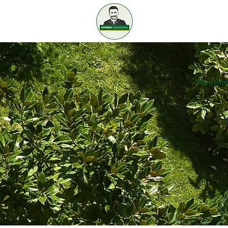
KYPROS
GAR
Σπίτι
Σ
Πώς μπο