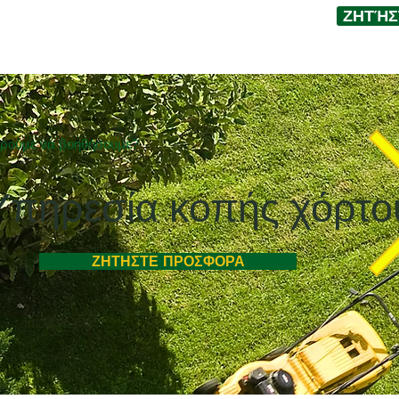
ΖΗΤΉΣ
DENING
πίτι
More
ρούμε να βοηθήσουμε?
Υπηρεσία κοπής χόρτο
ΖΗΤΗΣΤΕ ΠΡΟΣΦΟΡΑ