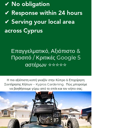
✔ No obligation  
✔ Response within 24 hours  
✔ Serving your local area 
across Cyprus
Επαγγελματικό, Αξιόπιστο &
Προσιτό / Κριτικές Google 5
αστέρων ⭐️⭐️⭐️⭐️⭐️
Η πιο αξιόπιστη κοπή γκαζόν στην Κύπρο & Επιχείρηση
Συντήρησης Κήπων – Kypros Gardening. Πώς μπορούμε
να βοηθήσουμε γύρω από το σπίτι και τον κήπο σας;