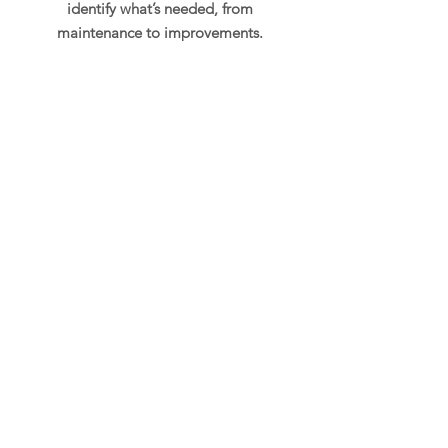
identify what’s needed, from
maintenance to improvements.
Advise
We recommend the best
solution, whether it’s a quick fix
or a regular maintenance plan.