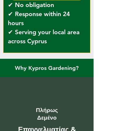
✔ No obligation  
✔ Response within 24 
hours  
✔ Serving your local area 
across Cyprus
Why Kypros Gardening?
Πλήρως
Δεμένο
Επαγγελματίας &