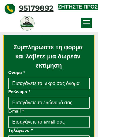
95179892
ΖΗΤΉΣΤΕ ΠΡΟΣΦΟΡΆ
KYPROS
GARDENING
Συμπληρώστε τη φόρμα 
και λάβετε μια δωρεάν 
εκτίμηση
Ονομα
*
Επώνυμο
*
E-mail
*
Τηλέφωνο
*